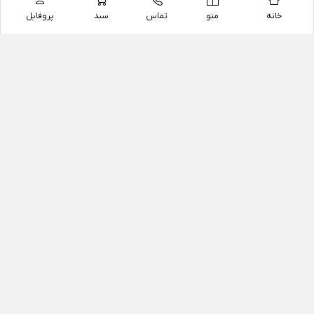
خانه
منو
تماس
سبد
پروفایل
فروشگاه
داروخانه آنلاین دکتر یزدیان
داروخانه آنلاین دکتر یزدیان از سال 1397 فعالیت خود را با
هدف فروش اینترنتی اقلام غیر دارویی شامل محصولات
آرایشی و بهداشتی، مکمل های رژیمی و غذایی، مکمل های