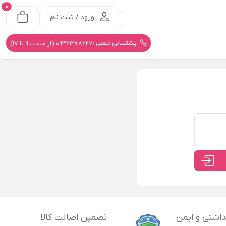
0
ورود / ثبت نام
پشتیبانی تلفنی :
09361288627 (از ساعت 9 تا 17)
اشتی و ایمن
تضمین اصالت کالا