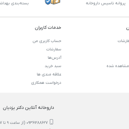
پروانه تاسیس داروخانه
بسته‌بندی بهداش
ن
خدمات کاربران
ارشات
حساب کاربری من
سفارشات
آدرس‌ها
مشاهده شده
سبد خرید
علاقه مندی ها
درخواست همکاری
داروخانه آنلاین دکتر یزدیان
09361288627 (از ساعت 9 تا 17)