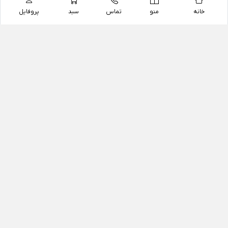
خانه
منو
تماس
سبد
پروفایل
فروشگاه
داروخانه آنلاین دکتر یزدیان
داروخانه آنلاین دکتر یزدیان از سال 1397 فعالیت خود را با
هدف فروش اینترنتی اقلام غیر دارویی شامل محصولات
آرایشی و بهداشتی، مکمل های رژیمی و غذایی، مکمل های