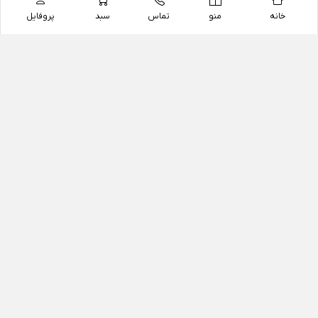
خانه
منو
تماس
سبد
پروفایل
فروشگاه
داروخانه آنلاین دکتر یزدیان
داروخانه آنلاین دکتر یزدیان از سال 1397 فعالیت خود را با
هدف فروش اینترنتی اقلام غیر دارویی شامل محصولات
آرایشی و بهداشتی، مکمل های رژیمی و غذایی، مکمل های