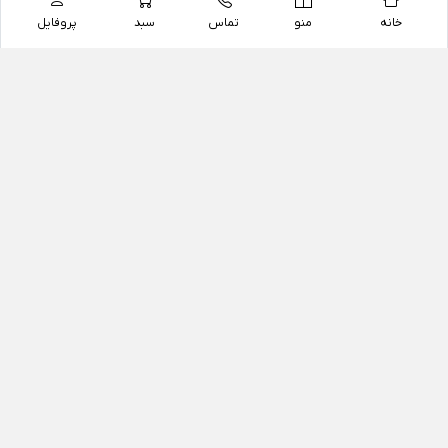
خانه
منو
تماس
سبد
پروفایل
فروشگاه
داروخانه آنلاین دکتر یزدیان
داروخانه آنلاین دکتر یزدیان از سال 1397 فعالیت خود را با
هدف فروش اینترنتی اقلام غیر دارویی شامل محصولات
آرایشی و بهداشتی، مکمل های رژیمی و غذایی، مکمل های