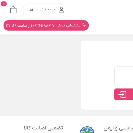
0
ورود / ثبت نام
پشتیبانی تلفنی :
09361288627 (از ساعت 9 تا 17)
اشتی و ایمن
تضمین اصالت کالا