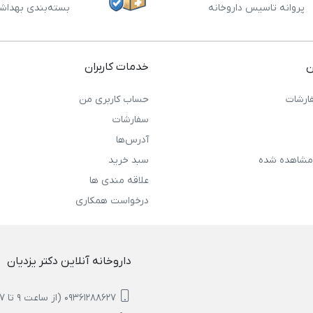
پروانه تاسیس داروخانه
بسته‌بندی بهداش
ن
خدمات کاربران
ارشات
حساب کاربری من
سفارشات
آدرس‌ها
مشاهده شده
سبد خرید
علاقه مندی ها
درخواست همکاری
داروخانه آنلاین دکتر یزدیان
09361288627 (از ساعت 9 تا 17)