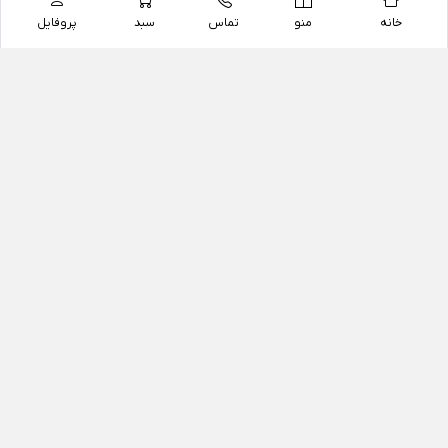
خانه
منو
تماس
سبد
پروفایل
فروشگاه
داروخانه آنلاین دکتر یزدیان
داروخانه آنلاین دکتر یزدیان از سال 1397 فعالیت خود را با
هدف فروش اینترنتی اقلام غیر دارویی شامل محصولات
آرایشی و بهداشتی، مکمل های رژیمی و غذایی، مکمل های