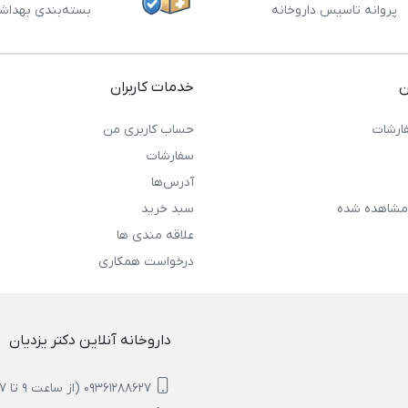
پروانه تاسیس داروخانه
بسته‌بندی بهداش
ن
خدمات کاربران
ارشات
حساب کاربری من
سفارشات
آدرس‌ها
مشاهده شده
سبد خرید
علاقه مندی ها
درخواست همکاری
داروخانه آنلاین دکتر یزدیان
09361288627 (از ساعت 9 تا 17)