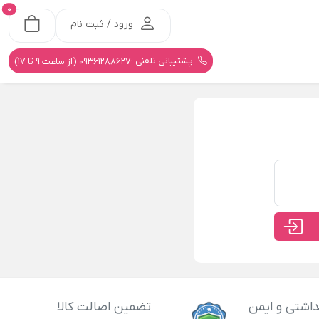
0
ورود / ثبت نام
پشتیبانی تلفنی :
09361288627 (از ساعت 9 تا 17)
اشتی و ایمن
تضمین اصالت کالا