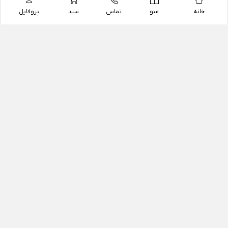
خانه
منو
تماس
سبد
پروفایل
فروشگاه
داروخانه آنلاین دکتر یزدیان
داروخانه آنلاین دکتر یزدیان از سال 1397 فعالیت خود را با
هدف فروش اینترنتی اقلام غیر دارویی شامل محصولات
آرایشی و بهداشتی، مکمل های رژیمی و غذایی، مکمل های