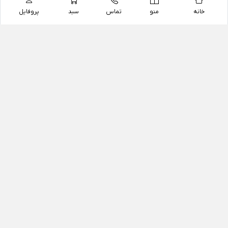
خانه
منو
تماس
سبد
پروفایل
فروشگاه
داروخانه آنلاین دکتر یزدیان
داروخانه آنلاین دکتر یزدیان از سال 1397 فعالیت خود را با
هدف فروش اینترنتی اقلام غیر دارویی شامل محصولات
آرایشی و بهداشتی، مکمل های رژیمی و غذایی، مکمل های