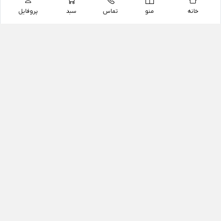
خانه
منو
تماس
سبد
پروفایل
فروشگاه
داروخانه آنلاین دکتر یزدیان
داروخانه آنلاین دکتر یزدیان از سال 1397 فعالیت خود را با
هدف فروش اینترنتی اقلام غیر دارویی شامل محصولات
آرایشی و بهداشتی، مکمل های رژیمی و غذایی، مکمل های