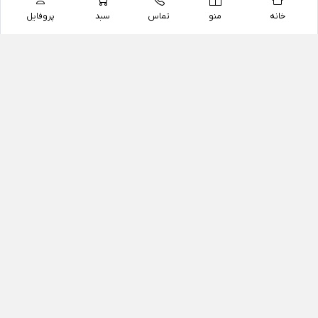
خانه
منو
تماس
سبد
پروفایل
فروشگاه
داروخانه آنلاین دکتر یزدیان
داروخانه آنلاین دکتر یزدیان از سال 1397 فعالیت خود را با
هدف فروش اینترنتی اقلام غیر دارویی شامل محصولات
آرایشی و بهداشتی، مکمل های رژیمی و غذایی، مکمل های