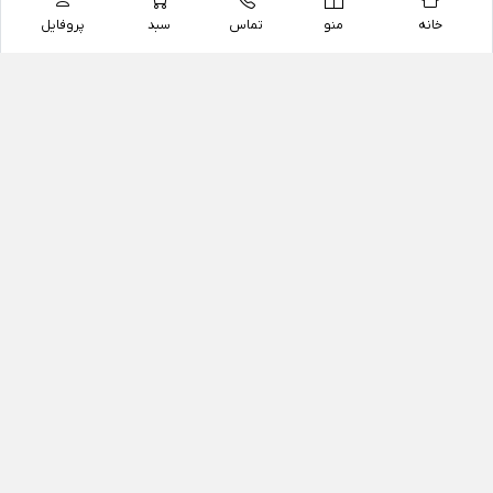
خانه
منو
تماس
سبد
پروفایل
فروشگاه
داروخانه آنلاین دکتر یزدیان
داروخانه آنلاین دکتر یزدیان از سال 1397 فعالیت خود را با
هدف فروش اینترنتی اقلام غیر دارویی شامل محصولات
آرایشی و بهداشتی، مکمل های رژیمی و غذایی، مکمل های