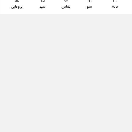
خانه
منو
تماس
سبد
پروفایل
فروشگاه
داروخانه آنلاین دکتر یزدیان
داروخانه آنلاین دکتر یزدیان از سال 1397 فعالیت خود را با
هدف فروش اینترنتی اقلام غیر دارویی شامل محصولات
آرایشی و بهداشتی، مکمل های رژیمی و غذایی، مکمل های