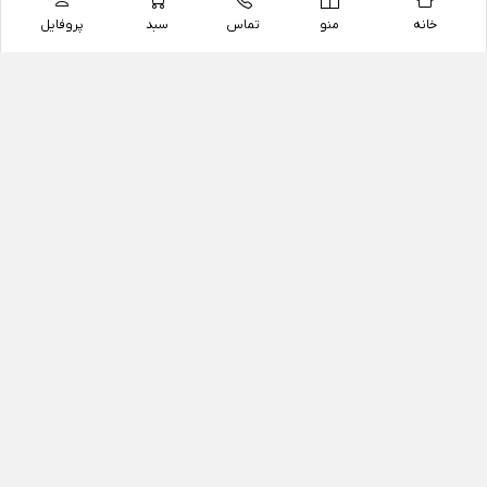
خانه
منو
تماس
سبد
پروفایل
فروشگاه
داروخانه آنلاین دکتر یزدیان
داروخانه آنلاین دکتر یزدیان از سال 1397 فعالیت خود را با
هدف فروش اینترنتی اقلام غیر دارویی شامل محصولات
آرایشی و بهداشتی، مکمل های رژیمی و غذایی، مکمل های