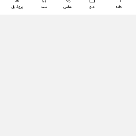
خانه
منو
تماس
سبد
پروفایل
فروشگاه
داروخانه آنلاین دکتر یزدیان
داروخانه آنلاین دکتر یزدیان از سال 1397 فعالیت خود را با
هدف فروش اینترنتی اقلام غیر دارویی شامل محصولات
آرایشی و بهداشتی، مکمل های رژیمی و غذایی، مکمل های