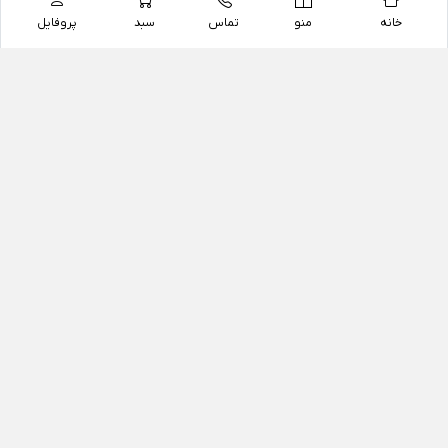
خانه
منو
تماس
سبد
پروفایل
فروشگاه
داروخانه آنلاین دکتر یزدیان
داروخانه آنلاین دکتر یزدیان از سال 1397 فعالیت خود را با
هدف فروش اینترنتی اقلام غیر دارویی شامل محصولات
آرایشی و بهداشتی، مکمل های رژیمی و غذایی، مکمل های