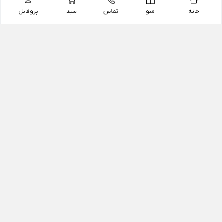
خانه
منو
تماس
سبد
پروفایل
فروشگاه
داروخانه آنلاین دکتر یزدیان
داروخانه آنلاین دکتر یزدیان از سال 1397 فعالیت خود را با
هدف فروش اینترنتی اقلام غیر دارویی شامل محصولات
آرایشی و بهداشتی، مکمل های رژیمی و غذایی، مکمل های