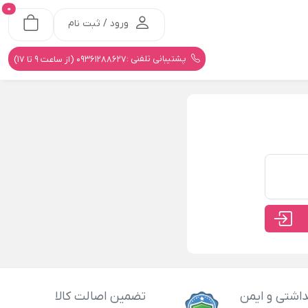
0
ورود / ثبت نام
پشتیبانی تلفنی :
09361288627 (از ساعت 9 تا 17)
اشتی و ایمن
تضمین اصالت کالا