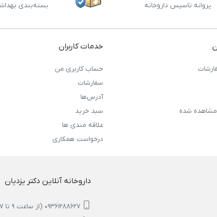
پروانه تاسیس داروخانه
بسته‌بندی بهداش
ن
خدمات کاربران
ارشات
حساب کاربری من
سفارشات
آدرس‌ها
مشاهده شده
سبد خرید
علاقه مندی ها
درخواست همکاری
داروخانه آنلاین دکتر یزدیان
09361288627 (از ساعت 9 تا 17)