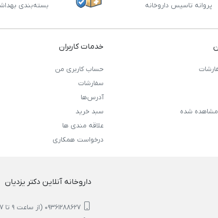
پروانه تاسیس داروخانه
بسته‌بندی بهداش
ن
خدمات کاربران
ارشات
حساب کاربری من
سفارشات
آدرس‌ها
مشاهده شده
سبد خرید
علاقه مندی ها
درخواست همکاری
داروخانه آنلاین دکتر یزدیان
09361288627 (از ساعت 9 تا 17)