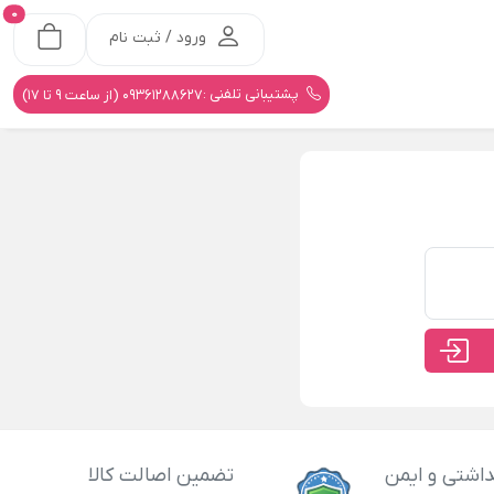
0
ورود / ثبت نام
پشتیبانی تلفنی :
09361288627 (از ساعت 9 تا 17)
اشتی و ایمن
تضمین اصالت کالا