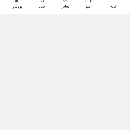
خانه
منو
تماس
سبد
پروفایل
فروشگاه
داروخانه آنلاین دکتر یزدیان
داروخانه آنلاین دکتر یزدیان از سال 1397 فعالیت خود را با
هدف فروش اینترنتی اقلام غیر دارویی شامل محصولات
آرایشی و بهداشتی، مکمل های رژیمی و غذایی، مکمل های