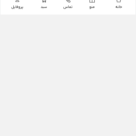
خانه
منو
تماس
سبد
پروفایل
فروشگاه
داروخانه آنلاین دکتر یزدیان
داروخانه آنلاین دکتر یزدیان از سال 1397 فعالیت خود را با
هدف فروش اینترنتی اقلام غیر دارویی شامل محصولات
آرایشی و بهداشتی، مکمل های رژیمی و غذایی، مکمل های