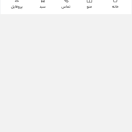
خانه
منو
تماس
سبد
پروفایل
فروشگاه
داروخانه آنلاین دکتر یزدیان
داروخانه آنلاین دکتر یزدیان از سال 1397 فعالیت خود را با
هدف فروش اینترنتی اقلام غیر دارویی شامل محصولات
آرایشی و بهداشتی، مکمل های رژیمی و غذایی، مکمل های