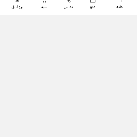
خانه
منو
تماس
سبد
پروفایل
فروشگاه
داروخانه آنلاین دکتر یزدیان
داروخانه آنلاین دکتر یزدیان از سال 1397 فعالیت خود را با
هدف فروش اینترنتی اقلام غیر دارویی شامل محصولات
آرایشی و بهداشتی، مکمل های رژیمی و غذایی، مکمل های