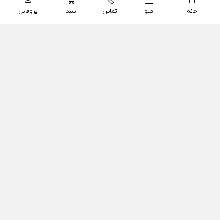
خانه
منو
تماس
سبد
پروفایل
فروشگاه
داروخانه آنلاین دکتر یزدیان
داروخانه آنلاین دکتر یزدیان از سال 1397 فعالیت خود را با
هدف فروش اینترنتی اقلام غیر دارویی شامل محصولات
آرایشی و بهداشتی، مکمل های رژیمی و غذایی، مکمل های