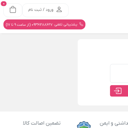
0
ورود / ثبت نام
پشتیبانی تلفنی :
09361288627 (از ساعت 9 تا 17)
اشتی و ایمن
تضمین اصالت کالا