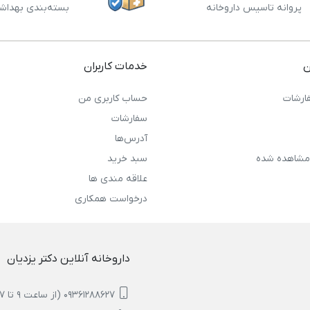
پروانه تاسیس داروخانه
بسته‌بندی بهداش
ن
خدمات کاربران
ارشات
حساب کاربری من
سفارشات
آدرس‌ها
مشاهده شده
سبد خرید
علاقه مندی ها
درخواست همکاری
داروخانه آنلاین دکتر یزدیان
09361288627 (از ساعت 9 تا 17)