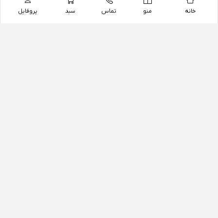
خانه
منو
تماس
سبد
پروفایل
فروشگاه
داروخانه آنلاین دکتر یزدیان
داروخانه آنلاین دکتر یزدیان از سال 1397 فعالیت خود را با
هدف فروش اینترنتی اقلام غیر دارویی شامل محصولات
آرایشی و بهداشتی، مکمل های رژیمی و غذایی، مکمل های