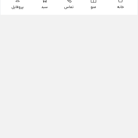
خانه
منو
تماس
سبد
پروفایل
فروشگاه
داروخانه آنلاین دکتر یزدیان
داروخانه آنلاین دکتر یزدیان از سال 1397 فعالیت خود را با
هدف فروش اینترنتی اقلام غیر دارویی شامل محصولات
آرایشی و بهداشتی، مکمل های رژیمی و غذایی، مکمل های