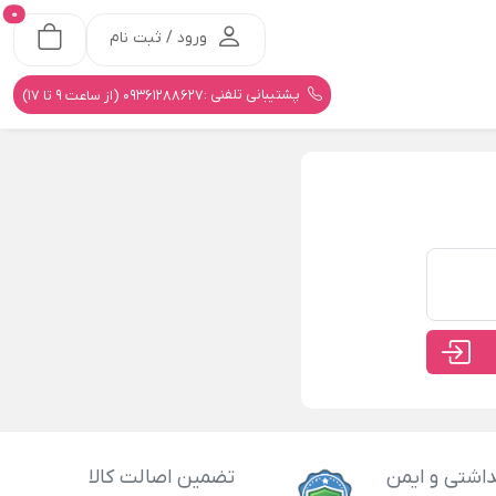
0
ورود / ثبت نام
پشتیبانی تلفنی :
09361288627 (از ساعت 9 تا 17)
اشتی و ایمن
تضمین اصالت کالا