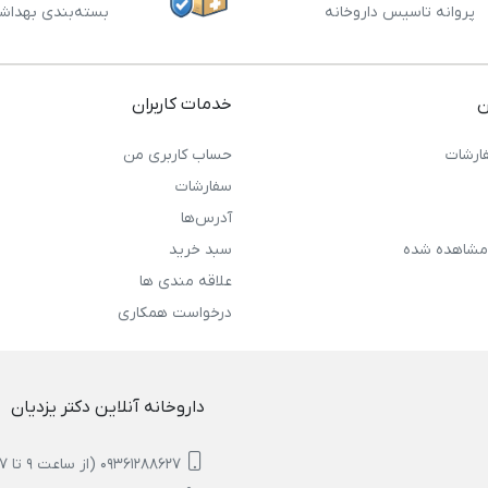
پروانه تاسیس داروخانه
بسته‌بندی بهداش
ن
خدمات کاربران
ارشات
حساب کاربری من
سفارشات
آدرس‌ها
مشاهده شده
سبد خرید
علاقه مندی ها
درخواست همکاری
داروخانه آنلاین دکتر یزدیان
09361288627 (از ساعت 9 تا 17)