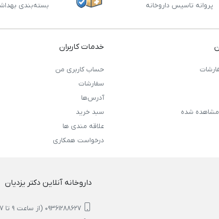
پروانه تاسیس داروخانه
بسته‌بندی بهداش
ن
خدمات کاربران
ارشات
حساب کاربری من
سفارشات
آدرس‌ها
مشاهده شده
سبد خرید
علاقه مندی ها
درخواست همکاری
داروخانه آنلاین دکتر یزدیان
09361288627 (از ساعت 9 تا 17)