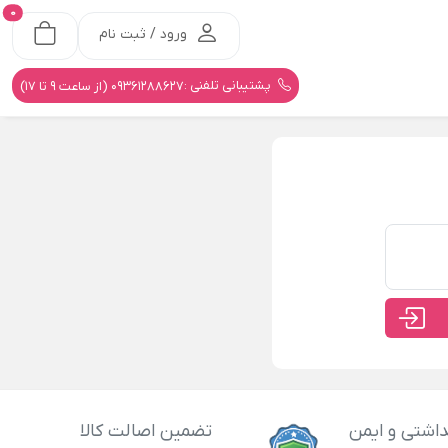
0
ورود / ثبت نام
پشتیبانی تلفنی :
09361288627 (از ساعت 9 تا 17)
اشتی و ایمن
تضمین اصالت کالا