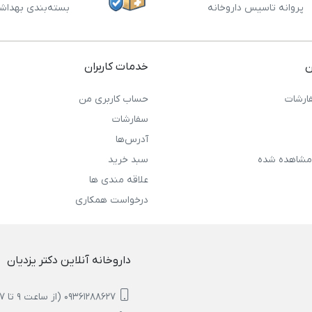
پروانه تاسیس داروخانه
بسته‌بندی بهداش
ن
خدمات کاربران
ارشات
حساب کاربری من
سفارشات
آدرس‌ها
مشاهده شده
سبد خرید
علاقه مندی ها
درخواست همکاری
داروخانه آنلاین دکتر یزدیان
09361288627 (از ساعت 9 تا 17)