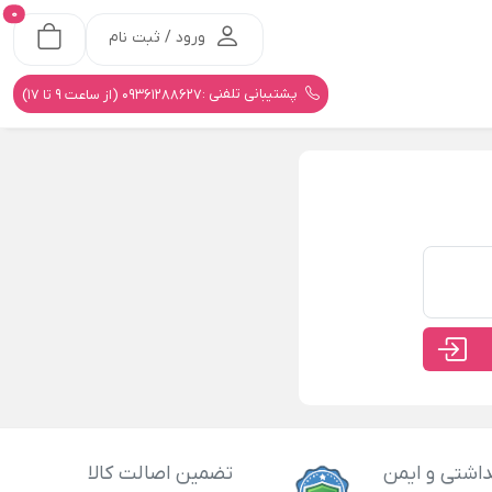
0
ورود / ثبت نام
پشتیبانی تلفنی :
09361288627 (از ساعت 9 تا 17)
اشتی و ایمن
تضمین اصالت کالا