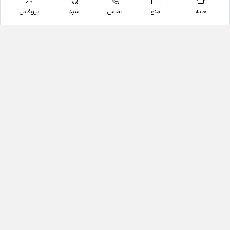
خانه
منو
تماس
سبد
پروفایل
فروشگاه
داروخانه آنلاین دکتر یزدیان
داروخانه آنلاین دکتر یزدیان از سال 1397 فعالیت خود را با
هدف فروش اینترنتی اقلام غیر دارویی شامل محصولات
آرایشی و بهداشتی، مکمل های رژیمی و غذایی، مکمل های