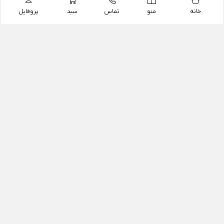
خانه
منو
تماس
سبد
پروفایل
فروشگاه
داروخانه آنلاین دکتر یزدیان
داروخانه آنلاین دکتر یزدیان از سال 1397 فعالیت خود را با
هدف فروش اینترنتی اقلام غیر دارویی شامل محصولات
آرایشی و بهداشتی، مکمل های رژیمی و غذایی، مکمل های