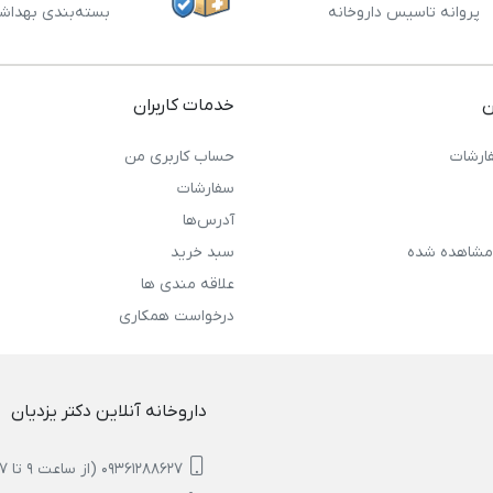
پروانه تاسیس داروخانه
بسته‌بندی بهداش
ن
خدمات کاربران
ارشات
حساب کاربری من
سفارشات
آدرس‌ها
مشاهده شده
سبد خرید
علاقه مندی ها
درخواست همکاری
داروخانه آنلاین دکتر یزدیان
09361288627 (از ساعت 9 تا 17)