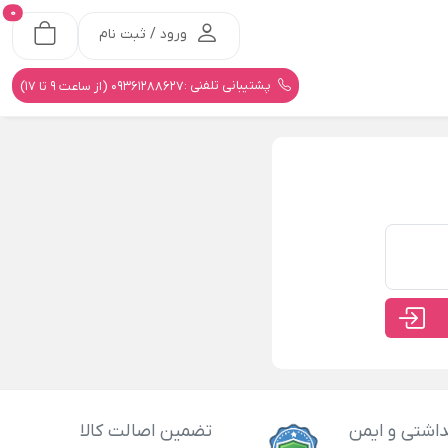
0
ورود / ثبت نام
پشتیبانی تلفنی :
09361288627 (از ساعت 9 تا 17)
اشتی و ایمن
تضمین اصالت کالا