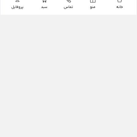
خانه
منو
تماس
سبد
پروفایل
فروشگاه
داروخانه آنلاین دکتر یزدیان
داروخانه آنلاین دکتر یزدیان از سال 1397 فعالیت خود را با
هدف فروش اینترنتی اقلام غیر دارویی شامل محصولات
آرایشی و بهداشتی، مکمل های رژیمی و غذایی، مکمل های