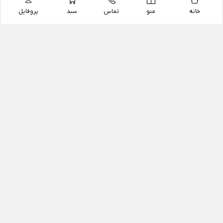
خانه
منو
تماس
سبد
پروفایل
فروشگاه
داروخانه آنلاین دکتر یزدیان
داروخانه آنلاین دکتر یزدیان از سال 1397 فعالیت خود را با
هدف فروش اینترنتی اقلام غیر دارویی شامل محصولات
آرایشی و بهداشتی، مکمل های رژیمی و غذایی، مکمل های