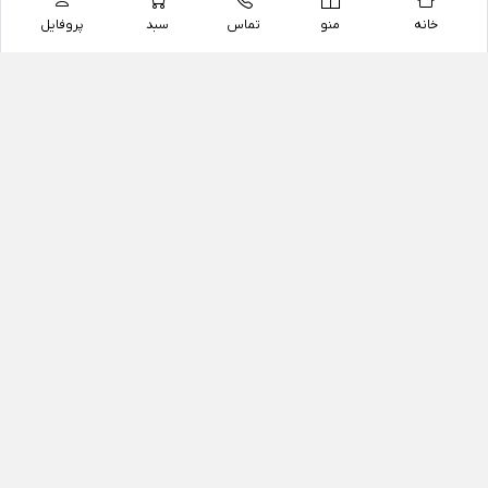
خانه
منو
تماس
سبد
پروفایل
فروشگاه
داروخانه آنلاین دکتر یزدیان
داروخانه آنلاین دکتر یزدیان از سال 1397 فعالیت خود را با
هدف فروش اینترنتی اقلام غیر دارویی شامل محصولات
آرایشی و بهداشتی، مکمل های رژیمی و غذایی، مکمل های