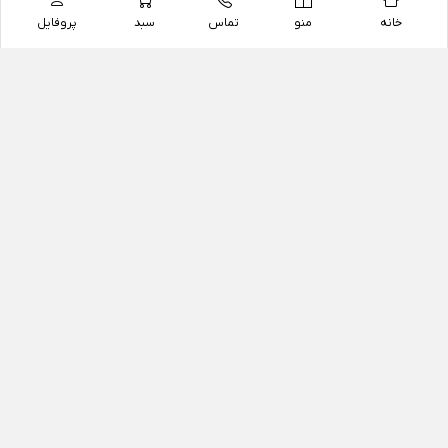
خانه
منو
تماس
سبد
پروفایل
فروشگاه
داروخانه آنلاین دکتر یزدیان
داروخانه آنلاین دکتر یزدیان از سال 1397 فعالیت خود را با
هدف فروش اینترنتی اقلام غیر دارویی شامل محصولات
آرایشی و بهداشتی، مکمل های رژیمی و غذایی، مکمل های