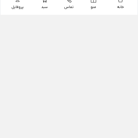
خانه
منو
تماس
سبد
پروفایل
فروشگاه
داروخانه آنلاین دکتر یزدیان
داروخانه آنلاین دکتر یزدیان از سال 1397 فعالیت خود را با
هدف فروش اینترنتی اقلام غیر دارویی شامل محصولات
آرایشی و بهداشتی، مکمل های رژیمی و غذایی، مکمل های