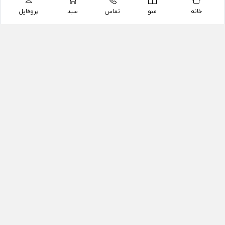
خانه
منو
تماس
سبد
پروفایل
فروشگاه
داروخانه آنلاین دکتر یزدیان
داروخانه آنلاین دکتر یزدیان از سال 1397 فعالیت خود را با
هدف فروش اینترنتی اقلام غیر دارویی شامل محصولات
آرایشی و بهداشتی، مکمل های رژیمی و غذایی، مکمل های