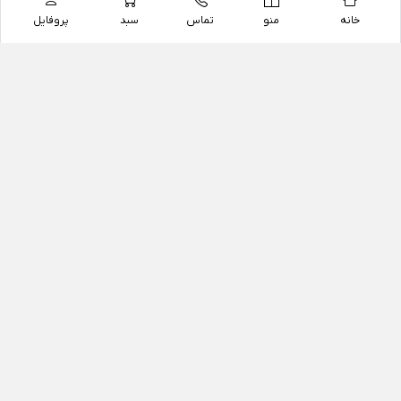
خانه
منو
تماس
سبد
پروفایل
فروشگاه
داروخانه آنلاین دکتر یزدیان
داروخانه آنلاین دکتر یزدیان از سال 1397 فعالیت خود را با
هدف فروش اینترنتی اقلام غیر دارویی شامل محصولات
آرایشی و بهداشتی، مکمل های رژیمی و غذایی، مکمل های