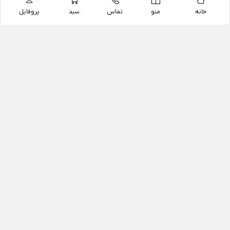
خانه
منو
تماس
سبد
پروفایل
فروشگاه
داروخانه آنلاین دکتر یزدیان
داروخانه آنلاین دکتر یزدیان از سال 1397 فعالیت خود را با
هدف فروش اینترنتی اقلام غیر دارویی شامل محصولات
آرایشی و بهداشتی، مکمل های رژیمی و غذایی، مکمل های