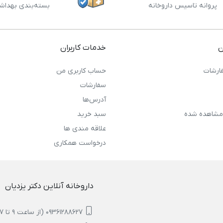
پروانه تاسیس داروخانه
بسته‌بندی بهداش
ن
خدمات کاربران
ارشات
حساب کاربری من
سفارشات
آدرس‌ها
مشاهده شده
سبد خرید
علاقه مندی ها
درخواست همکاری
داروخانه آنلاین دکتر یزدیان
09361288627 (از ساعت 9 تا 17)