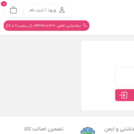
0
ورود / ثبت نام
پشتیبانی تلفنی :
09361288627 (از ساعت 9 تا 17)
اشتی و ایمن
تضمین اصالت کالا