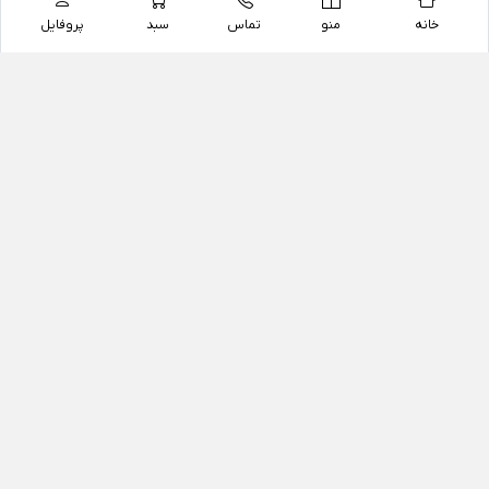
خانه
منو
تماس
سبد
پروفایل
فروشگاه
داروخانه آنلاین دکتر یزدیان
داروخانه آنلاین دکتر یزدیان از سال 1397 فعالیت خود را با
هدف فروش اینترنتی اقلام غیر دارویی شامل محصولات
آرایشی و بهداشتی، مکمل های رژیمی و غذایی، مکمل های