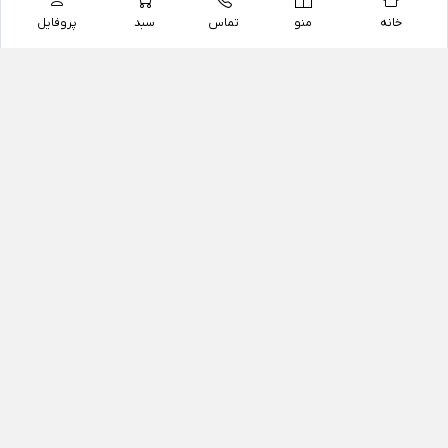
خانه
منو
تماس
سبد
پروفایل
فروشگاه
داروخانه آنلاین دکتر یزدیان
داروخانه آنلاین دکتر یزدیان از سال 1397 فعالیت خود را با
هدف فروش اینترنتی اقلام غیر دارویی شامل محصولات
آرایشی و بهداشتی، مکمل های رژیمی و غذایی، مکمل های