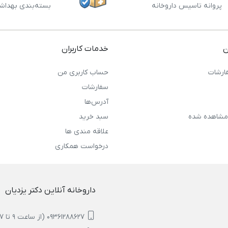
پروانه تاسیس داروخانه
بسته‌بندی بهداش
ن
خدمات کاربران
ارشات
حساب کاربری من
سفارشات
آدرس‌ها
مشاهده شده
سبد خرید
علاقه مندی ها
درخواست همکاری
داروخانه آنلاین دکتر یزدیان
09361288627 (از ساعت 9 تا 17)