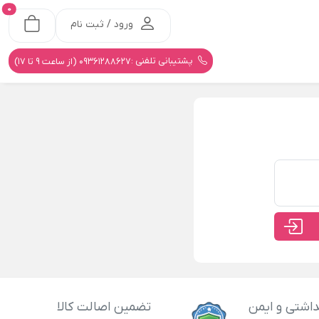
0
ورود / ثبت نام
پشتیبانی تلفنی :
09361288627 (از ساعت 9 تا 17)
اشتی و ایمن
تضمین اصالت کالا