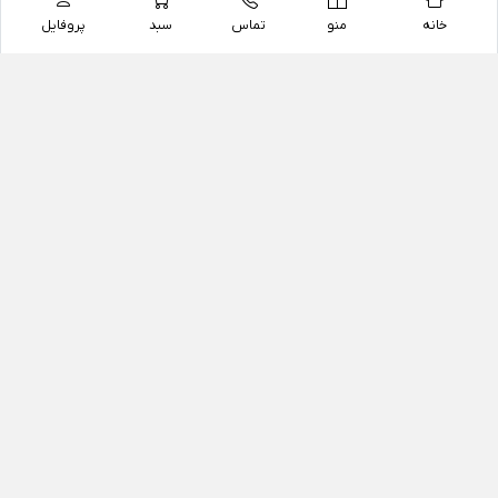
خانه
منو
تماس
سبد
پروفایل
فروشگاه
داروخانه آنلاین دکتر یزدیان
داروخانه آنلاین دکتر یزدیان از سال 1397 فعالیت خود را با
هدف فروش اینترنتی اقلام غیر دارویی شامل محصولات
آرایشی و بهداشتی، مکمل های رژیمی و غذایی، مکمل های