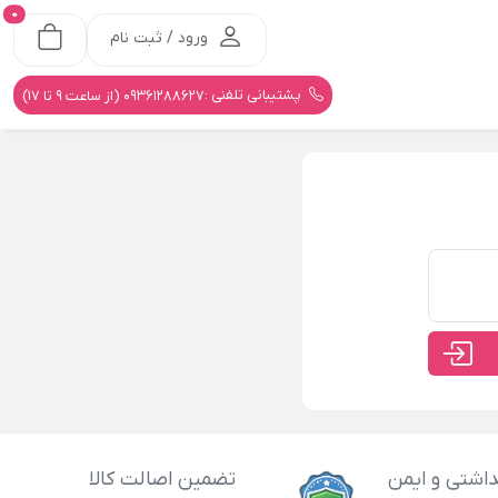
0
ورود / ثبت نام
پشتیبانی تلفنی :
09361288627 (از ساعت 9 تا 17)
اشتی و ایمن
تضمین اصالت کالا