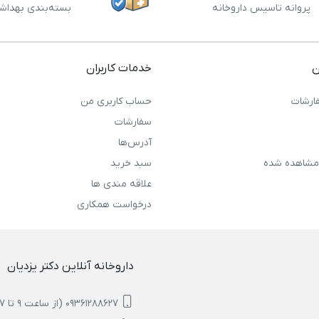
پروانه تاسیس داروخانه
بسته‌بندی بهداش
ن
خدمات کاربران
ارشات
حساب کاربری من
سفارشات
آدرس‌ها
مشاهده شده
سبد خرید
علاقه مندی ها
درخواست همکاری
داروخانه آنلاین دکتر یزدیان
09361288627 (از ساعت 9 تا 17)