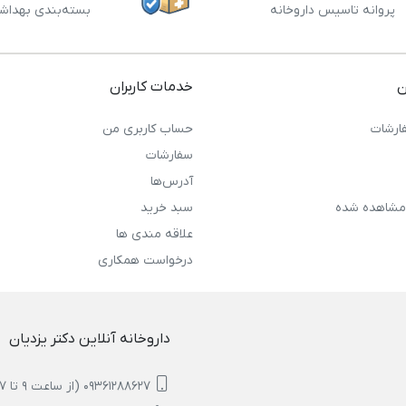
پروانه تاسیس داروخانه
بسته‌بندی بهداش
ن
خدمات کاربران
ارشات
حساب کاربری من
سفارشات
آدرس‌ها
مشاهده شده
سبد خرید
علاقه مندی ها
درخواست همکاری
داروخانه آنلاین دکتر یزدیان
09361288627 (از ساعت 9 تا 17)