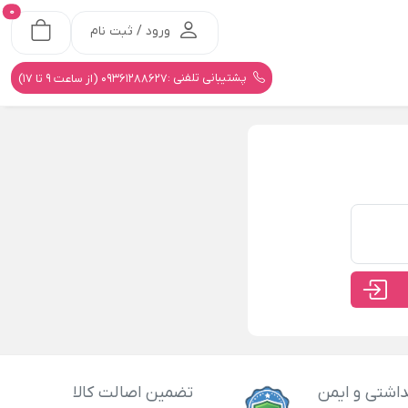
0
ورود / ثبت نام
پشتیبانی تلفنی :
09361288627 (از ساعت 9 تا 17)
اشتی و ایمن
تضمین اصالت کالا