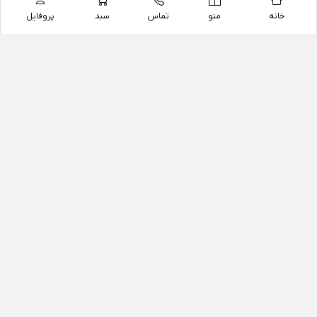
خانه
منو
تماس
سبد
پروفایل
فروشگاه
داروخانه آنلاین دکتر یزدیان
داروخانه آنلاین دکتر یزدیان از سال 1397 فعالیت خود را با
هدف فروش اینترنتی اقلام غیر دارویی شامل محصولات
آرایشی و بهداشتی، مکمل های رژیمی و غذایی، مکمل های